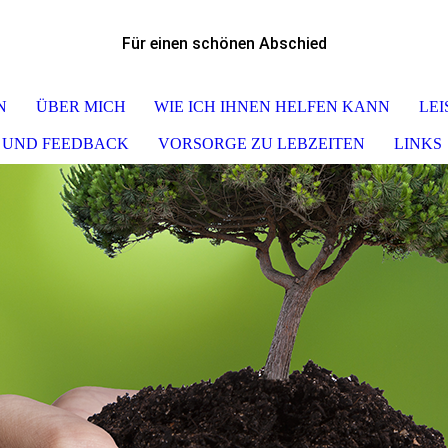
Für einen schönen Abschied
N
ÜBER MICH
WIE ICH IHNEN HELFEN KANN
LE
 UND FEEDBACK
VORSORGE ZU LEBZEITEN
LINKS